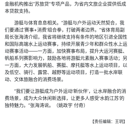
金融机构推出“苏旅贷”专项产品，为省内文旅企业提供低成
本贷款支持。
游艇与体育息息相关。“游艇与户外运动天然契合，我
们要通过‘赛事+消费’组合拳，打破两者边界。”省体育局副
局长张海涛介绍，我省将继续支持有条件的地区引进全国性
和国际高端水上运动赛事，持续开展青少年和群众性水上运
动赛事活动——一方面，加快赛事布局，提升大运河赛艇、
帆船系列赛影响力，鼓励各地将游艇元素融入赛事活动；另
一方面，大力发展帆船、赛艇、摩托艇等水上运动项目，以
及低空、骑行、露营、越野等运动项目，打造一批水岸联
动、文体旅融合的消费场景。
“我们要让游艇成为户外运动‘新伙伴’，让水岸融合的消
费场景，成为大众休闲新选择，让更多人感受‘水韵江苏’的
独特魅力。”张海涛说。（姚政宇 付奇）
【责任编辑：王玥】