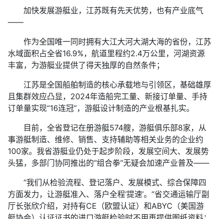
加快发展游艇业，江苏既有先天优势，也有产业底气
——
作为全国唯一同时拥有大江大河大湖大海的省份，江苏
水域面积占全省16.9%，航道里程约2.4万公里，河湖资源
丰富，为游艇业提供了得天独厚的自然条件；
江苏是全国船舶制造的核心承载地与引领区，基础雄厚
且集群效应凸显，2024年造船完工量、新接订单量、手持
订单量实现“16连冠”，游艇设计制造的产业根基扎实。
目前，全省登记在册游艇574艘，游艇俱乐部8家，从
事游艇制造、维修、销售、支持辅助等相关业务的企业约
100家。我省游艇业仍处于起步阶段，发展空间大、发展势
头猛，多部门协同推出的“组合拳”无疑会加速产业普及——
“我们从检验流程、登记落户、发展模式、综合保障四
方面发力，让游艇准入、落户全程‘提速’。”省交通运输厅副
厅长张欣介绍，对持有CE（欧盟认证）和ABYC（美国游
艇协会）认证证书的进口游艇检验时不用再提供图纸资料；