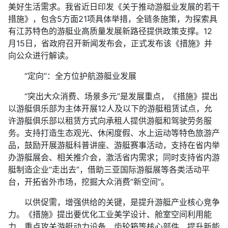
美好生活需求。我省近日印发《关于推动游艇业发展的若干
措施》，包含5方面21项具体举措，全链条施策，为探索具
有江苏特色的游艇业高质量发展新路径提供政策支撑。12
月15日，省政府召开新闻发布会，正式发布该《措施》并
向公众进行解读。
“定向”：全方位护航游艇业发展
“突出大众消费、场景多元”是发展重点，《措施》提出
以游艇俱乐部为主体开展12人及以下的游艇租赁试点，允
许游艇俱乐部以租赁方式向承租人提供游艇和驾驶劳务服
务。支持打造生态观光、休闲度假、水上运动等特色旅游产
品，鼓励开展游艇科普讲座、游艇赛事活动，支持在省内举
办游艇展会、相关推介会，激活省内需求；同时支持省内游
艇制造企业“走出去”，借助三亚国际游艇展等各类活动平
台，开拓省外市场，挖掘大众消费“新空间”。
以供促需，增强供给的关键，是提升游艇产业核心竞争
力。《措施》提出要优化工业美学设计、舱室空间利用能
力，重点攻关游艇动力设备、齿轮箱等核心部件，提升新能