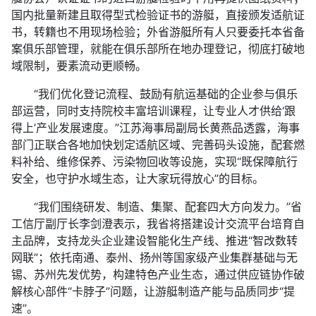
国内批量新建且取得型式检验证书的游艇，直接颁发适航证
书，转籍也不用现场检验；外省游艇所有人只要委托本省备
案俱乐部管理，就能在俱乐部所在地办理登记，彻底打破地
域限制，要素流动更顺畅。
“我们优化登记流程、鼓励有航运基础的企业参与俱乐
部运营，同时支持院校丰富培训课程，让专业人才供给‘跟
得上’产业发展速度。”江苏海事局副局长黄燕品透露，海事
部门正联合各地加快划定适航区域、完善码头设施，配套燃
料补给、维修保养、污染物回收等设施，实现“既保障航行
安全，也守护水域生态，让大家玩得放心”的目标。
“我们围绕研发、制造、集聚、配套四大方向发力。”省
工信厅副厅长李剑澄表示，我省将搭建设计交流平台培育自
主品牌，支持龙头企业建设智能化生产线、推进“智改数转
网联”；依托南通、泰州、扬州等国家级产业集群基础与无
锡、苏州先发优势，构建特色产业生态，通过供应链协作破
解核心部件“卡脖子”问题，让游艇制造产能与品质同步“提
速”。