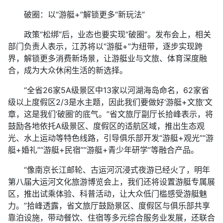
破圈：以“游艇+”解锁更多“新玩法”
政策“松绑”后，业态也要实现“破圈”。发布会上，相关
部门负责人表示，江苏将以“游艇+”为纽带，逐步实现跨
界，解锁更多消费新场景，让游艇业与文旅、体育深度融
合，成为大众休闲生活的新选择。
“全省26家5A级景区中13家以河湖海岛命名，62家省
级以上度假区2/3是水主题，因此我们要做好‘游艇+文旅’文
章，这是我们‘破圈’的底气。”省文旅厅副厅长拾峰表示，将
鼓励各地依托A级景区、度假区的适航区域，推出生态观
光、水上运动等特色线路，引导俱乐部开发“游艇+观光”“游
艇+婚礼”“游艇+民宿”“游艇+青少年研学”等融合产品。
“像南京长江邮轮、古运河沉浸式夜游已经火了，明年
第八届大运河文化旅游博览会上，我们还将设置游艇专属展
区，推出试乘体验、科普活动，让大众低门槛感受游艇魅
力。”拾峰透露，省文旅厅鼓励景区、度假区与俱乐部共享
靠泊设施，带动餐饮、住宿等多元综合服务业发展，还联合