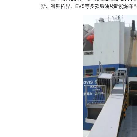
斯、狮铂拓界、EV5等多款燃油及新能源车