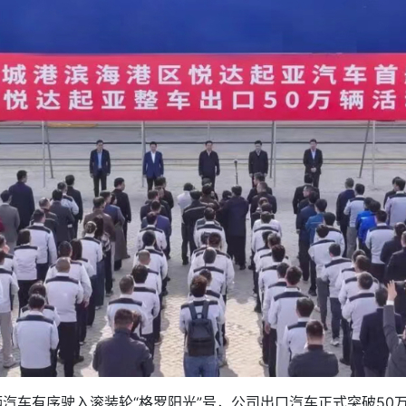
辆汽车有序驶入滚装轮“格罗阳光”号，公司出口汽车正式突破5