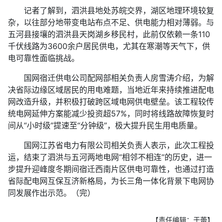
记者了解到，泗洪县地处苏皖交界，湖区地理环境较复
杂，以往部分地带变电站布点不足、供电能力相对薄弱。与
五河县接壤的泗洪县天岗湖乡移民村，此前仅依赖一条110
千伏线路为3600余户居民供电，尤其在寒潮等天气下，供
电可靠性面临挑战。
国网宿迁供电公司配网部相关负责人房雪涛介绍，为解
决省际边缘区域居民的用电难题，当地近年来持续推进配电
网改造升级，并积极打破跨区域电网供电壁垒。该工程较传
统电网延伸方案能减少投资超57%，同时将线路故障恢复时
间从“小时级”提速至“分钟级”，极大提升民生用电质量。
国网江苏省电力有限公司相关负责人表示，此次工程投
运，结束了泗洪与五河两地电网“相邻不相连”的历史，进一
步提升迎峰度冬期间宿迁西南片区供电可靠性，也通过打造
省际配电网互保互济新格局，为长三角一体化背景下电网协
同发展作出示范。（完）
【责任编辑：于蕾】