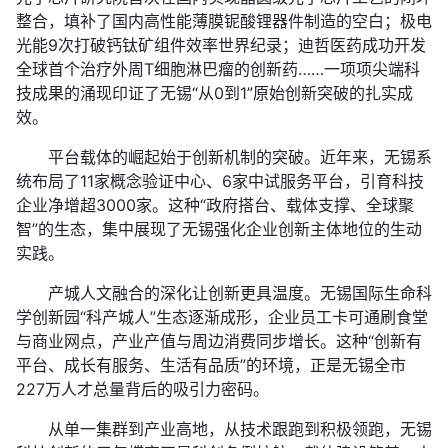
整合，填补了国内高性能薄膜铌酸锂器件制造的空白；极电
光能9次打破钙钛矿组件效率世界纪录；迪哲医药成功开发
全球首个治疗外周T细胞淋巴瘤的创新药……一项项尖端科
技成果的涌现印证了无锡“从0到1”原始创新突破的扎实成
效。
平台载体的崛起始于创新机制的突破。近年来，无锡系
统布局了11家概念验证中心、6家中试服务平台，引育科技
企业净增超3000家。这种“政府搭台、载体支撑、全球聚
智”的生态，集中展现了无锡强化企业创新主体地位的生动
实践。
产城人文融合的深化让创新更具温度。无锡国际生命科
学创新园“科产城人”生态逐渐成形，企业员工卡可通刷食堂
与商业网点，产业产值与周边消费同步增长。这种“创新有
平台、成长有服务、生活有品质”的环境，正是无锡全市
227万人才总量背后的吸引力密码。
从单一集群到产业高地，从技术跟跑到积极领跑，无锡