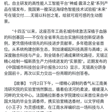
机，自主研发的高性能人工智能平台“神威·震泽之星”系列产
品在锡发布，我国第一艘深远海绿色智能技术试验船“未来”
号在锡交付……无锡以科创之笔，绘就可观可感的生动图
景。
“十四五”以来，这座百年工商名城持续激活深植于血脉
的科创基因——不仅在全省率先出台实施科技创新促进条
例，更凭借持续领先的科技进步贡献率，多年稳居全省首
位。从系统构建创新生态，到加速崛起科技高原与高峰；从
深度融合科技与产业，到全链条打通成果转化路径，无锡正
精心绘制一幅新质生产力持续迸发的“实景图”。近期发布的
《中国城市科技创业评价报告2025》显示，无锡高分跻身
全国前十，再次以实力交出一份亮眼的科创答卷。
【故事】 11月2日下午，一缕精心调制的香气从江南美
湾研究院的实验室悄然飘出，循着伯渎河的柔波，缓缓漫入
河畔的文化中心。法国格拉斯香水学院建校以来首位来自中
国大陆的毕业生调香师，携实验室精选香材，以文学经典
《小王子》为灵感线索，在江南水岸编织出一场科技与人