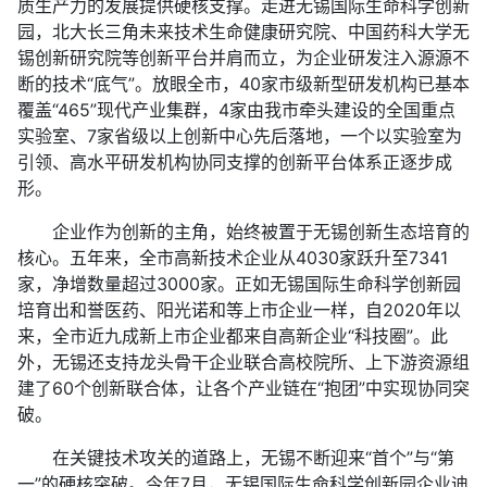
质生产力的发展提供硬核支撑。走进无锡国际生命科学创新
园，北大长三角未来技术生命健康研究院、中国药科大学无
锡创新研究院等创新平台并肩而立，为企业研发注入源源不
断的技术“底气”。放眼全市，40家市级新型研发机构已基本
覆盖“465”现代产业集群，4家由我市牵头建设的全国重点
实验室、7家省级以上创新中心先后落地，一个以实验室为
引领、高水平研发机构协同支撑的创新平台体系正逐步成
形。
企业作为创新的主角，始终被置于无锡创新生态培育的
核心。五年来，全市高新技术企业从4030家跃升至7341
家，净增数量超过3000家。正如无锡国际生命科学创新园
培育出和誉医药、阳光诺和等上市企业一样，自2020年以
来，全市近九成新上市企业都来自高新企业“科技圈”。此
外，无锡还支持龙头骨干企业联合高校院所、上下游资源组
建了60个创新联合体，让各个产业链在“抱团”中实现协同突
破。
在关键技术攻关的道路上，无锡不断迎来“首个”与“第
一”的硬核突破。今年7月，无锡国际生命科学创新园企业迪