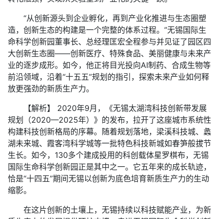
“从创新源头到企业孵化，再到产业化推进与生态圈塑
造，创新生态的构建是一个完整的体系过程。”无锡国际生
命科学创新园董事长、总经理匡宏全程参与并见证了园区四
大创新生态圈——创新医疗、特殊食品、美丽健康与未来产
业的逐步成形。如今，他正将目光投向AI制药、合成生物等
前沿领域，沿着“十五五”规划的指引，探索未来产业如何释
放更强劲的新质生产力。
【解析】 2020年9月，《无锡太湖湾科技创新带发展
规划（2020—2025年）》的发布，拉开了这座城市系统性
构建科技创新格局的序幕。随着规划落地，梁溪科技城、蠡
湖未来城、霞客湾科学城等一批特色科技新城如春笋般拔节
生长。如今，130多个建成投用的科创载体星罗棋布，无锡
国际生命科学创新园正是其中之一。它五年来的成长轨迹，
恰是“十四五”期间无锡以创新为底色培育新质生产力的生动
缩影。
在这片创新的土壤上，无锡持续以科技赋能产业，为新