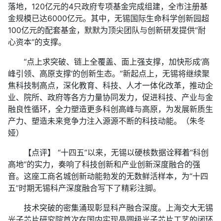
落地，120亿元的4只政府专项基金完成组建，全市注册基
金规模已达6000亿元。其中，无锡国际生命科学创新园超
100亿元的配套基金，默默为顶尖团队与创新研发提供“耐
心资本”的支撑。
“点上求突破、链上全覆盖、面上强支撑，加快形成‘高
峰引领、高原支撑’的创新生态。”新起点上，无锡将继续聚
焦科技制高点，深化教育、科技、人才一体化改革，推动企
业、院所、政府等各方力量协同发力，促进科技、产业与金
融良性循环，全力塑造更多科创高峰与高原，为发展新质生
产力、塑造未来竞争力注入源源不断的科技动能。（朱冬
娅）
【点评】 “十四五”以来，无锡以硬核数据诠释着“科创
高地”的实力，奏响了科技创新和产业创新深度融合的强
音。这座工商名城创新动能勃发的无数鲜活样本，为“十四
五”时期无锡科产深度融合写下了精彩注脚。
技术突破的密集涌现彰显科产融合深度。上海交大无锡
光子芯片研究院首次在国内实现晶圆级光子芯片工艺的闭环