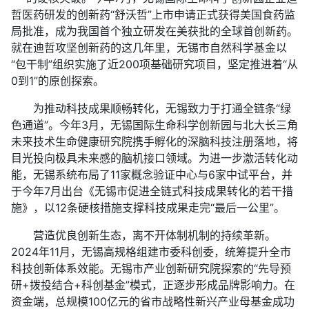
哲医药研发的创新药“舒沃哲”上市申请正式获得美国食药监
局批准，成为我国首个独立研发在美获批的全球首创新药。
就在迪哲攻坚创新药的这几年里，无锡市自然科学基金以
“包干制”组织实施了近200项基础研究项目，坚定推进着“从
0到1”的原创探索。
为推动科技成果顺畅转化，无锡致力于打通全链条“绿
色通道”。今年3月，无锡国际生命科学创新园与北大长三角
未来技术生命健康研究院携手孵化的深脑科技注册落地，将
目光投向极具未来感的脑机接口领域。为进一步激活转化动
能，无锡系统布局了11家概念验证中心与6家中试平台，并
于今年7月出台《无锡市促进全链式科技成果转化的若干措
施》，以12条硬核措施支撑科技成果走完“最后一公里”。
营造优良创新生态，离不开体制机制的持续革新。
2024年11月，无锡高规格组建市委科创委，统筹提升全市
科技创新体系效能。无锡市产业创新研究院探索的“先导预
研+拨投结合+科创基金”模式，正逐步形成品牌影响力。在
资金端，总规模100亿元的省市战略性新兴产业母基金成功