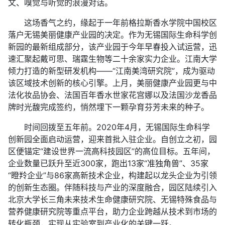
文、嗅觉与听觉的浪漫对话。
这场香气之约，缘起于一年前格拉斯香水学院中国校区
落户无锡美丽健康产业园的决定。作为无锡国际生命科学创
新园的最新组成部分，该产业园于今年早春投入试运营，迅
速汇聚起戴可思、瑞霆生物等二十余家实力企业。江南大学
倾力打造的新型研发机构——“江南美湾研究院”，成为驱动
该区域技术创新的核心引擎。上月，美丽健康产业园更与中
法化妆品协会、法国百年香水世家花宫娜以及法国沙龙香品
牌时光馥完成签约，悄然埋下一颗孕育芬芳未来的种子。
时间回拨至五年前。2020年4月，无锡国际生命科学
创新园全面启动运营，迎来首批入驻企业。自创立之初，园
区便锚定“建设世界一流高科技园区”的高位目标。五年间，
企业数量已跃升至近300家，跑出13家“准独角兽”、35家
“瞪羚企业”与86家高新技术企业，构建起以龙头企业为引领
的创新生态圈。伴随科技与产业的深度融合，园区陆续引入
北京大学长三角未来技术生命健康研究院、无锡特殊食品与
营养健康研究院等重点平台，助力企业跨越从技术到市场的
转化瓶颈，实现从实验室到产业化的关键一跃。