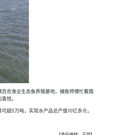
百合渔业生态鱼养殖基地，捕鱼师傅忙着围
的喜悦。
超5万吨，实现水产品总产值10亿多元，
【责任编辑：王玥】