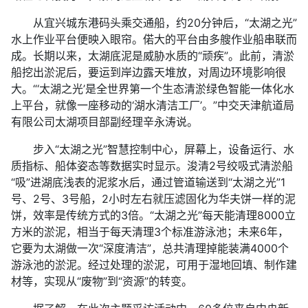
从宜兴城东港码头乘交通船，约20分钟后，“太湖之光”
水上作业平台便映入眼帘。偌大的平台由多艘作业船串联而
成。长期以来，太湖底泥是威胁水质的“顽疾”。此前，清淤
船挖出淤泥后，要运到岸边露天堆放，对周边环境影响很
大。“‘太湖之光’是全世界第一个生态清淤绿色智能一体化水
上平台，就像一座移动的‘湖水清洁工厂’。”中交天津航道局
有限公司太湖项目部副经理辛永涛说。
步入“太湖之光”智慧控制中心，屏幕上，设备运行、水
质指标、船体姿态等数据实时显示。浚清2号绞吸式清淤船
“吸”进湖底浅表的泥浆水后，通过管道输送到“太湖之光”1
号、2号、3号船，2小时左右就压滤固化为华夫饼一样的泥
饼，效率是传统方式的3倍。“太湖之光”每天能清理8000立
方米的淤泥，相当于每天清理3个标准游泳池；未来6年，
它要为太湖做一次“深度清洁”，总共清理掉能装满4000个
游泳池的淤泥。经过处理的淤泥，可用于湿地回填、制作建
材等，实现从“废物”到“资源”的转变。