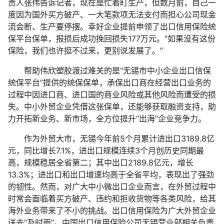
责人张伟告诉记者，现在是忙着盯生产，但数月前，自己一
度因为国外买方破产、一大笔款项无法支付而担心公司现金
流会断、生产要停摆。幸好企业提前申领了出口信用保险统
保平台保单，报损后成功挽回损失177万元。“如果没有这份
保险，我们也许挺不过来，更别说发展了。”
帮助伟欣塑胶渡过难关的是“无锡市中小企业出口信保
统保平台”提供的统保保单，承保出口商在经营出口业务的
过程中因进口商、进口国的商业风险或其他风险而遭受的损
失。中小外贸企业凭借这张保单，还能够获取融资支持，助
力开拓新业务、新市场，全方位提升“出海”企业竞争力。
作为外贸大市，无锡今年前5个月累计进出口3189.8亿
元，同比增长7.1%，进出口规模连续3个月创历史同期最
高，规模稳居全省第二；其中出口2189.8亿元，增长
13.3%；进出口和出口增速均高于全省平均，表现出了强劲
的韧性。然而，对广大中小微出口企业而言，在外贸过程中
时常会面临着买方破产、违约和拒收货物等各类风险，给其
海外业务带来了不小的挑战。出口信用保险为广大外贸企业
送去“及时雨”。中国出口信用保险公司无锡营业部相关负责