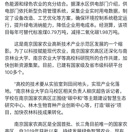
色能源和绿色农业的充分结合。据溧水区供电部门介绍，供
电部门依托新型负荷管理系统，采集企业实时用电数据，制
定了设备改造、工艺优化等方案，确保环境控制系统稳定运
行，提升绿电消纳能力，降低企业用电成本。经测算，该项
目每年可替代标准煤0.79万吨，减排二氧化碳1.98万吨。
这是南京国家农业高新技术产业示范区发展的一个缩
影。为了以科技赋能现代农业，南京国家农高区还深化与南
京林业大学、南京农业大学等高校科研院所的合作共建，加
快创新资源集聚。目前，已建有国家级及省市级科研平台
100多个。
“高校的技术要从实验室到田间地头，实现产业化落
地。”南京林业大学白马校区相关负责人柳庆超告诉记者，
学校在南京国家农高区正围绕“碳中和”等主题建设智慧生态
研究中心、林木生物育种产业创新中心等，打造“碳谷”项
目，加快农林科技成果转化。
南京国家农高区是全国首批、长三角目前唯一的国家农
高区，自2019年获批以来，持续发展绿色智慧农业。现有