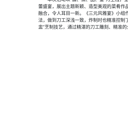
蕾盛宴，展出主题新颖、造型美观的菜肴作
融合，令人耳目一新。《三元风雅宴》小组
法，做到刀工深浅一致，炸制时也精准控制了
盅”烹制技艺，通过精湛的刀工雕刻、精准