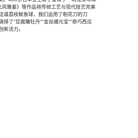
元风雅宴》等作品将传统工艺与现代技艺完美
这道荔枝鱿鱼球，我们运用了剞花刀的刀
了“豆腐雕牡丹”“金丝缠元宝”“奇巧西瓜
创新活力。