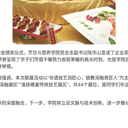
金颁奖仪式，烹饪与营养学院党总支副书记陆华山宣读了企业奖
份荣誉呈现了学子们凭借不懈努力收获荣耀的高光时刻，也是学院
要举措。
调，本次联展活动以“非遗技艺润匠心，链教深融育匠人”为主线
教深融展区”“淮扬雅宴传统技艺展区”，共44个展位，是同学们
深度融合，下一步，学院将立足文脉与技术创新，进一步推动