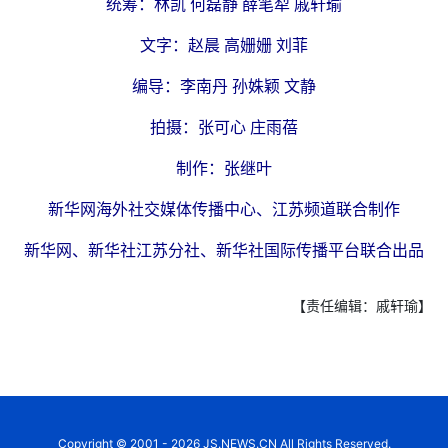
统筹：林凯 何磊静 薛笔犁 戚轩瑜
文字：赵晨 高姗姗 刘菲
编导：李南丹 孙姝颖 文静
拍摄：张可心 庄雨蓓
制作：张继叶
新华网海外社交媒体传播中心、江苏频道联合制作
新华网、新华社江苏分社、新华社国际传播平台联合出品
【责任编辑：戚轩瑜】
Copyright © 2001 - 2026 JS.NEWS.CN All Rights Reserved.