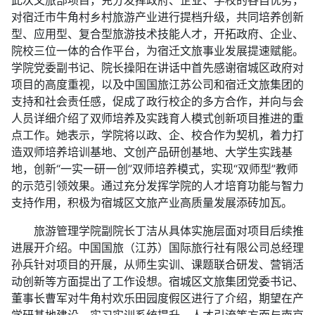
对宿迁市牛角村乡村旅游产业进行提档升级，共同培养创新
型、应用型、复合型旅游技术技能人才，开拓政府、企业、
院校三位一体的合作平台，为宿迁文旅事业发展提速赋能。
学院党委副书记、院长操阳在讲话中首先感谢宿城区政府对
项目的高度重视，以及中国国旅江苏公司和宿迁文旅集团的
支持和社会责任感，促成了政行校企的多方合作，并向与会
人员详细介绍了双师培养及实践育人模式创新项目推进的重
点工作。她表示，学院将以政、企、校合作为契机，着力打
造双师培养培训基地、文创产品研创基地、大学生实践基
地，创新“一实一研一创”双师培养模式，实现“双师型”教师
的示范引领效果。通过充分发挥学院的人才培育功能与智力
支持作用，积极为宿城区文旅产业高质量发展添砖加瓦。
旅游管理学院副院长丁洁从具体实施层面对项目后续推
进展开介绍。中国国旅（江苏）国际旅行社有限公司总经理
孙兵针对项目的开展，从师生实训、课题联合研发、营销活
动创新等方面提出了工作设想。宿城区文旅集团党委书记、
董事长曹军对牛角村欢乐田园度假区进行了介绍，期望在产
学研基地建设、实习实训系统提升、人才引流等方面与南京