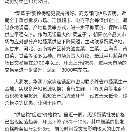
动将持续至10月31日。
“菜篮子”要拎得稳更要拎得好。商务部门信息表明，近
期全市重点批发市场、连锁超市、电商平台等保供企业，通
过多地调运、产地直发等方式，进一步平抑菜价、保障市场
供应平稳有序。作为无锡最大的“菜篮子”，朝阳农产品大市
场为应对部分产地蔬菜供应下降问题，主动联系蔬菜产地，
从甘肃、河北、云南等产区补充油麦菜、生菜、上海青、黄
白菜、甘蓝等诸多品种。市场负责人介绍，最近半月蔬菜市
场日交易量在2700吨以上、环比上升约5%，这两天市场的
交易量进一步攀升，达到了3000吨左右。
大润发、华润万家等连锁超市密切联系外省市蔬菜生产
基地，实现多产地货源切换；食行生鲜、叮咚买菜等电商平
台积极拓展货源，缩短农产品流通环节，设置天天低价、秒
杀模块等优惠，让利于用户。
“供应稳”促进“价格稳”。最近一周，无锡蔬菜批发价格
已出现回落趋势，环比下降了5%—10%。其中细菜的批发
价格降至每斤2.5-3元，前段时间受灾害影响较大的山东黄