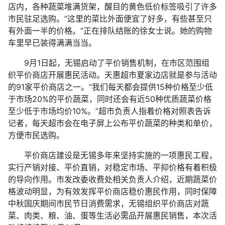
店内，各种蔬菜堆满货架，醒目的黄色低价标签吸引了许多
市民驻足选购。“这里的菜比外面便宜了好多，有些甚至只
有外面一半的价格。”正在排队结账的徐女士说。她的购物
车里早已装得满满当当。
9月1日起，无锡启动了平价销售机制，在市区范围组
织平价商店开展惠民活动。天惠超市夏家边店就是参与活动
的91家平价商店之一。“我们每天都会提供15种价格至少低
于市场20%的平价蔬菜，同时还会有近50种优质蔬菜价格
至少低于市场均价10%。”超市负责人指着价格对照表告诉
记者，每天超市会在电子屏上公布平价蔬菜的种类和单价，
方便市民选购。
平价商店建设是无锡多年来坚持实施的一项惠民工程，
实行产销对接、平价直销，对稳定市场、平抑价格有着积极
的导向作用。市发改委收费处相关负责人介绍，近期蔬菜价
格波动明显，为有效发挥平价商店稳价惠民作用，同时保障
中秋国庆期间市民节日消费需求，无锡组织平价商店对蔬
菜、肉类、粮、油、蛋等生活必需品开展惠民销售，本次活