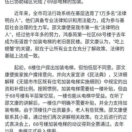
伍已协助辖区完成了69部电梯的加装。
近年来，全市司法行政系统在基层选育了1万多名“法律
明白人”，他们具备专业法律知识和用法能力，成为参与基
层社会治理的生力军。邵文康便是我市第一批“法律明白
人”，经过他半年多的努力，鸿泰苑第一社区68号楼于去年
成为街道首个加装电梯的老旧居民楼。邵文康认为，“吃上
螃蟹”的关键，就在于让所有业主在充分了解政策、法律的
基础上达成一致。
起初，6楼住户提出加装电梯，但怕低层不同意。邵文
康便挨家挨户摸排意向，并向大家宣讲《民法典》，又详细
解释《无锡市市区既有住宅加装电梯实施细则》中规定的出
资和补偿比例。按照惯例，加装电梯需要给一楼补贴，但由
于68号楼有半层架空层，一楼也能从电梯中受益。在听了
邵文康的讲解后，一楼住户明确不需要补贴，并全力支持加
装电梯。由于顶楼住户出资最多，老人有些犹豫。邵文康便
联系其小辈，通过他们再次讲解相关政策。在之后进行的正
式表决会上，68号楼加装电梯的动议得到全票通过。去年
11月，电梯正式投入使用。