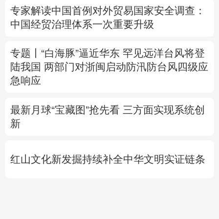
陆我国
两部门对浙闽启动防汛防台风四级应
急响应
最新月球“宝藏图”抢先看
三方面实现系统创
新
红山文化新发掘持续补全中华文明实证链条
外交部就广岛核爆81周年答问
警惕日本拥
核野心
专题丨
通航协议接近敲定？霍尔木兹海峡何
时重开？