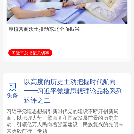
全面振兴
建设为统领加强党的各
方面建设
法律
中央文件
金融
汽车
习近平总书记关切事
学习新语
食品
人居
信息化
数字经济
学术中国
乡村振兴
银龄
溯源中国
以高度的历史主动把握时代航向
——习近平党建思想理论品格系列
城市
旅游
能源
会展
头条
述评之二
彩票
娱乐
时尚
悦读
习近平党建思想指引新时代党的建设不断开创新局
面，以把握大势、擘画党和国家发展前景的历史主
动，引领亿万人民向着强国建设、民族复兴的光明未
公益
一带一路
亚太网
上市公司
来勇毅前行
专题
文化产业
地方频道