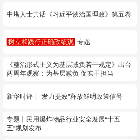
树立和践行正确政绩观
专题
多语种频道
《整治形式主义为基层减负若干规定》出台
English
Español
Français
عربى
两周年
观察
：为基层减负 促实干担当
Русский язык
日本語
한국어
新华时评丨“发力提效”释放鲜明政策信号
Deutsch
Português
专题丨
民用爆炸物品行业安全发展“十五
五”规划发布
专家解读中国首例对外贸易国家安全调查：
中国经贸治理体系一次重要升级
专题丨
“白海豚”逼近华东 罕见远洋台风将登