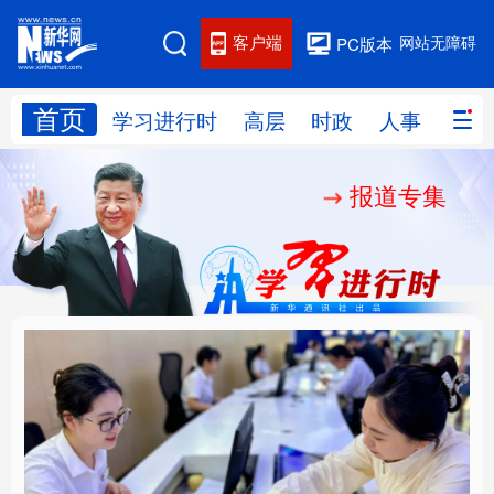
客户端
网站无障碍
PC版本
首页
网站地图
学习进行时
高层
时政
人事
国际
报道专集
学习进行时
高层
时政
人事
国际
财经
网评
港澳
台湾
思客智库
全球连线
教育
科技
科创
量子
体育
文化
书画
健康
军事
厚植营商沃土推动东北
铸魂强党丨以党的政治
访谈
视频
图片
政务