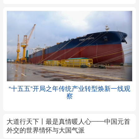
北京
天津
河北
山西
辽宁
吉林
上海
江苏
浙江
安徽
福建
江西
“十五五”开局之年传统产业转型焕新一线观
察
山东
河南
湖北
湖南
广东
广西
海南
重庆
大道行天下丨最是真情暖人心——中国元首
四川
贵州
云南
西藏
外交的
世界
情怀与大国气派
陕西
甘肃
青海
宁夏
中塔人士共话《习近平谈治国理政》第五卷
新疆
内蒙古
黑龙江