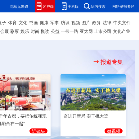
网站无障碍
客户端
手机版
站内搜索
网络举报专区
量子
体育
文化
书画
健康
军事
访谈
视频
图片
政务
法律
中央文件
会展
彩票
娱乐
时尚
悦读
公益
一带一路
亚太网
上市公司
文化产业
报道专集
奋进开新局 实干挑大梁
为千年古都，要把传统和现
机融合在一起”
微视频
近镜头