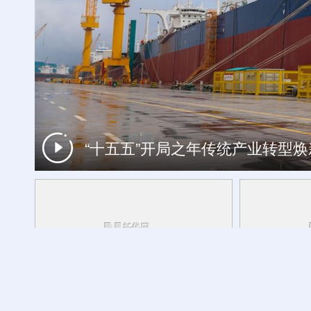
世界遗产游计划丨探秘昼夜高黎贡 
“十五五”开局之年传统产业转型
特写丨当日本社会淡忘，他们在东京
新华走笔丨