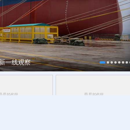
每一帧都像“开盲盒”
焕新一线观察
一碗浆水里的西北印象
今日立秋：夏色犹未尽 清风递秋