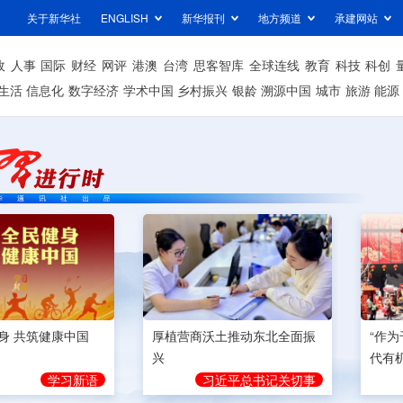
关于新华社
ENGLISH
新华报刊
地方频道
承建网站
政
人事
国际
财经
网评
港澳
台湾
思客智库
全球连线
教育
科技
科创
生活
信息化
数字经济
学术中国
乡村振兴
银龄
溯源中国
城市
旅游
能源
身 共筑健康中国
厚植营商沃土推动东北全面振
“作
兴
代有
学习新语
习近平总书记关切事