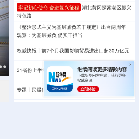
牢记初心使命 奋进复兴征程
湖北黄冈探索老区振兴
特色路
《整治形式主义为基层减负若干规定》出台两周年
观察
：为基层减负 促实干担当
权威快报丨前7个月我国货物贸易进出口超30万亿元
31省份上半年外贸成绩单出炉 见证产业提质跃迁
专题丨
民爆行业“十五五”规划发布 鼓励企业重组整合
专题丨
“白海豚”靠近华东
罕见远洋台风将登陆我国
8
月北方降水“东多西少” 这些风险需重点防范
美将对多晶硅衍生品加征关税 引入最低进口价机制
音