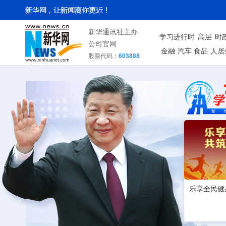
新华通讯社主办
学习进行时
高层
时
公司官网
金融
汽车
食品
人居
股票代码：
603888
乐享全民健