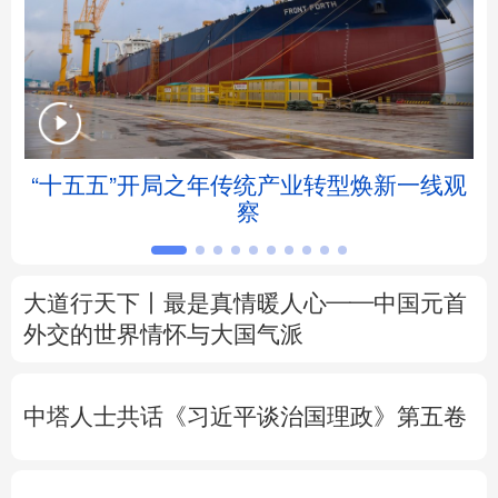
北京
天津
河北
山西
辽宁
吉林
上海
江苏
浙江
安徽
福建
江西
“十五五”开局之年传统产业转型焕新一线观
察
山东
河南
湖北
湖南
广东
广西
海南
重庆
大道行天下丨最是真情暖人心——中国元首
四川
贵州
云南
西藏
外交的
世界
情怀与大国气派
陕西
甘肃
青海
宁夏
中塔人士共话《习近平谈治国理政》第五卷
新疆
内蒙古
黑龙江