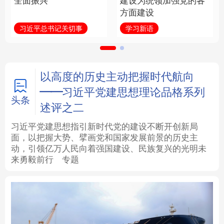
全面振兴
建设为统领加强党的各
方面建设
法律
中央文件
金融
汽车
习近平总书记关切事
学习新语
食品
人居
信息化
数字经济
学术中国
乡村振兴
银龄
溯源中国
以高度的历史主动把握时代航向
——习近平党建思想理论品格系列
城市
旅游
能源
会展
头条
述评之二
彩票
娱乐
时尚
悦读
习近平党建思想指引新时代党的建设不断开创新局
面，以把握大势、擘画党和国家发展前景的历史主
动，引领亿万人民向着强国建设、民族复兴的光明未
公益
一带一路
亚太网
上市公司
来勇毅前行
专题
文化产业
地方频道