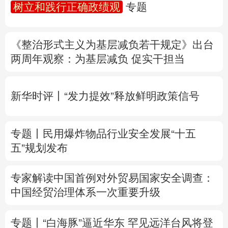
树立和践行正确政绩观
专题
多语种频道
《整治形式主义为基层减负若干规定》出台
English
Español
Français
عربى
两周年
观察
：为基层减负 促实干担当
Русский язык
日本語
한국어
新华时评丨“发力提效”释放鲜明政策信号
Deutsch
Português
专题丨
民用爆炸物品行业安全发展“十五
五”规划发布
专家解读中国首例对外贸易国家安全调查：
中国经贸治理体系一次重要升级
专题丨
“白海豚”逼近华东 罕见远洋台风将登