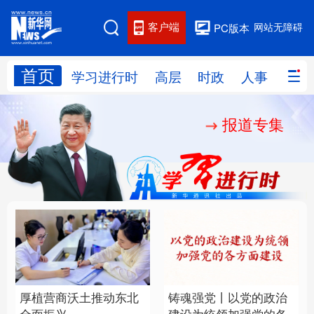
客户端
网站无障碍
PC版本
首页
网站地图
学习进行时
高层
时政
人事
国际
报道专集
学习进行时
高层
时政
人事
国际
财经
网评
港澳
台湾
思客智库
全球连线
教育
科技
科创
量子
体育
文化
书画
健康
军事
厚植营商沃土推动东北
铸魂强党丨以党的政治
访谈
视频
图片
政务