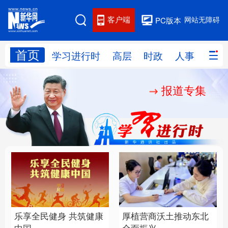
客户端
网站无障碍
PC版本
首页
网站地图
学习进行时
高层
时政
人事
国际
报道专集
学习进行时
高层
时政
人事
国际
财经
网评
港澳
台湾
思客智库
全球连线
教育
科技
科创
量子
体育
文化
书画
健康
军事
乐享全民健身 共筑健康
厚植营商沃土推动东北
访谈
视频
图片
政务