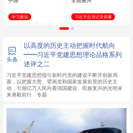
中国
全面振兴
法律
中央文件
金融
汽车
学习新语
习近平总书记关切事
食品
人居
信息化
数字经济
学术中国
乡村振兴
银龄
溯源中国
以高度的历史主动把握时代航向
——习近平党建思想理论品格系列
城市
旅游
能源
会展
头条
述评之二
彩票
娱乐
时尚
悦读
习近平党建思想指引新时代党的建设不断开创新局
面，以把握大势、擘画党和国家发展前景的历史主
动，引领亿万人民向着强国建设、民族复兴的光明未
公益
一带一路
亚太网
上市公司
来勇毅前行
专题
文化产业
地方频道