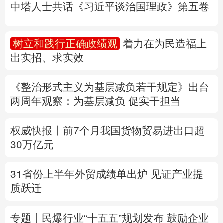
中塔人士共话《习近平谈治国理政》第五卷
多语种频道
树立和践行正确政绩观
着力在为民造福上
English
Español
Français
عربى
出实招、求实效
Русский язык
日本語
한국어
《整治形式主义为基层减负若干规定》出台
Deutsch
Português
两周年
观察
：为基层减负 促实干担当
权威快报丨前7个月我国货物贸易进出口超
30万亿元
31省份上半年外贸成绩单出炉 见证产业提
质跃迁
专题丨
民爆行业“十五五”规划发布 鼓励企业