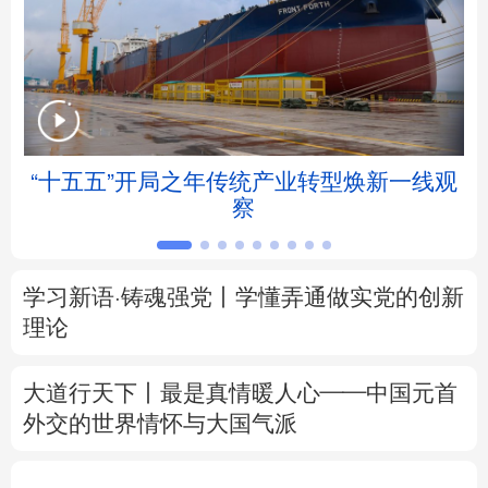
北京
天津
河北
山西
辽宁
吉林
上海
江苏
浙江
安徽
福建
江西
帧
“十五五”开局之年传统产业转型焕新一线观
察
山东
河南
湖北
湖南
广东
广西
海南
重庆
学习新语·铸魂强党丨学懂弄通做实党的创新
四川
贵州
云南
西藏
理论
陕西
甘肃
青海
宁夏
大道行天下丨最是真情暖人心——中国元首
外交的
世界
情怀与大国气派
新疆
内蒙古
黑龙江