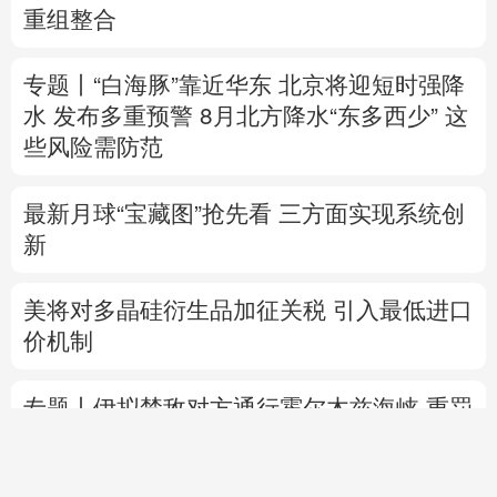
重组整合
专题丨
“白海豚”靠近华东
北京将迎短时强降
水 发布多重预警
8月北方降水“东多西少” 这
些风险需防范
最新月球“宝藏图”抢先看
三方面实现系统创
新
美将对多晶硅衍生品加征关税 引入最低进口
价机制
专题丨
伊拟禁敌对方通行霍尔木兹海峡 重罚
违规者
伊媒：格什姆岛附近爆炸声系打
击“敌对目标”所致