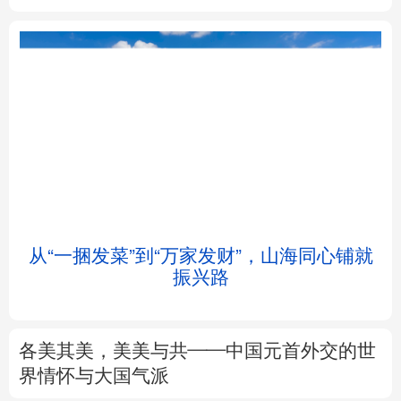
北京
天津
河北
山西
辽宁
吉林
上海
江苏
浙江
安徽
福建
江西
从“一捆发菜”到“万家发财”，山海同心铺就
会
振兴路
山东
河南
湖北
湖南
广东
广西
海南
重庆
各美其美，美美与共——中国元首外交的世
四川
贵州
云南
西藏
界情怀与大国气派
陕西
甘肃
青海
宁夏
专题丨
述评：以全民健身托举健康中国
新疆
内蒙古
黑龙江
来这里“Cool一夏”
这样的中国，怎一