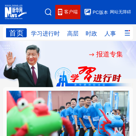
客户端
网站无障碍
PC版本
首页
网站地图
学习进行时
高层
时政
人事
国际
报道专集
学习进行时
高层
时政
人事
国际
财经
网评
港澳
台湾
思客智库
全球连线
教育
科技
科创
量子
体育
文化
书画
健康
军事
人民的健康、体质、幸
铸魂强党丨坚持以党性
访谈
视频
图片
政务