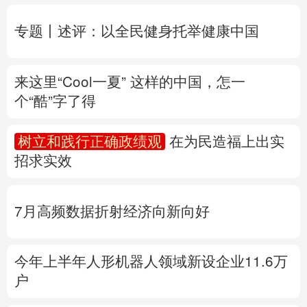
个“酷”字了得
多语种频道
树立和践行正确政绩观
在为民造福上出实
English
Español
Français
عربى
招求实效
Русский язык
日本語
한국어
7月高频数据折射经济向新向好
Deutsch
Português
今年上半年人形机器人领域新设企业11.6万
户
产业发展开新局丨
这个钢厂不“喝”一滴地下
水
专题丨
“白海豚”路径为何多变
“闭眼”等于风