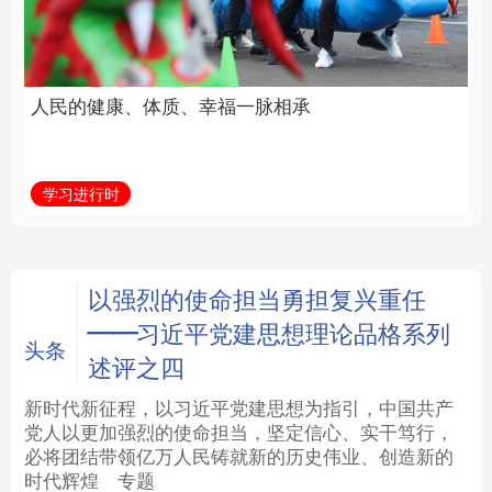
福一脉相承
立身做事
法律
中央文件
金融
汽车
学习进行时
学习新语
食品
人居
信息化
数字经济
学术中国
乡村振兴
银龄
溯源中国
以强烈的使命担当勇担复兴重任
——习近平党建思想理论品格系列
城市
旅游
能源
会展
头条
述评之四
彩票
娱乐
时尚
悦读
新时代新征程，以习近平党建思想为指引，中国共产
党人以更加强烈的使命担当，坚定信心、实干笃行，
必将团结带领亿万人民铸就新的历史伟业、创造新的
公益
一带一路
亚太网
上市公司
时代辉煌
专题
文化产业
地方频道