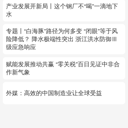
险降低？
降水极端性突出
浙江洪水防御Ⅲ
级应急响应
赋能发展推动共赢 “零关税”百日见证中非合
作新气象
外媒：高效的中国制造业让全球受益
日本2027财年防卫预算申请额创新高
专题丨
伊：与阿曼“接近”达成协议并不意味
重开海峡
战事打不下去了？
美军高层正寻
求“退出路径”