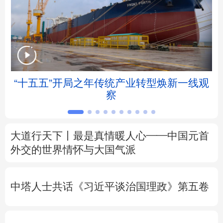
北京
天津
河北
山西
辽宁
吉林
上海
江苏
浙江
安徽
福建
江西
“十五五”开局之年传统产业转型焕新一线观
察
山东
河南
湖北
湖南
广东
广西
海南
重庆
大道行天下丨最是真情暖人心——中国元首
四川
贵州
云南
西藏
外交的
世界
情怀与大国气派
陕西
甘肃
青海
宁夏
中塔人士共话《习近平谈治国理政》第五卷
新疆
内蒙古
黑龙江