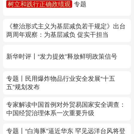
树立和践行正确政绩观
专题
多语种频道
《整治形式主义为基层减负若干规定》出台
English
Español
Français
عربى
两周年
观察
：为基层减负 促实干担当
Русский язык
日本語
한국어
新华时评丨“发力提效”释放鲜明政策信号
Deutsch
Português
专题丨
民用爆炸物品行业安全发展“十五
五”规划发布
专家解读中国首例对外贸易国家安全调查：
中国经贸治理体系一次重要升级
专题丨
“白海豚”逼近华东 罕见远洋台风将登