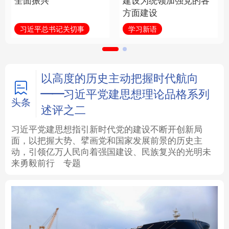
全面振兴
建设为统领加强党的各
方面建设
法律
中央文件
金融
汽车
习近平总书记关切事
学习新语
食品
人居
信息化
数字经济
学术中国
乡村振兴
银龄
溯源中国
以高度的历史主动把握时代航向
——习近平党建思想理论品格系列
城市
旅游
能源
会展
头条
述评之二
彩票
娱乐
时尚
悦读
习近平党建思想指引新时代党的建设不断开创新局
面，以把握大势、擘画党和国家发展前景的历史主
动，引领亿万人民向着强国建设、民族复兴的光明未
公益
一带一路
亚太网
上市公司
来勇毅前行
专题
文化产业
地方频道