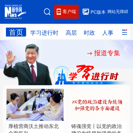
客户端
网站无障碍
PC版本
首页
网站地图
学习进行时
高层
时政
人事
国际
报道专集
学习进行时
高层
时政
人事
国际
财经
网评
港澳
台湾
思客智库
全球连线
教育
科技
科创
量子
体育
文化
书画
健康
军事
厚植营商沃土推动东北
铸魂强党丨以党的政治
访谈
视频
图片
政务