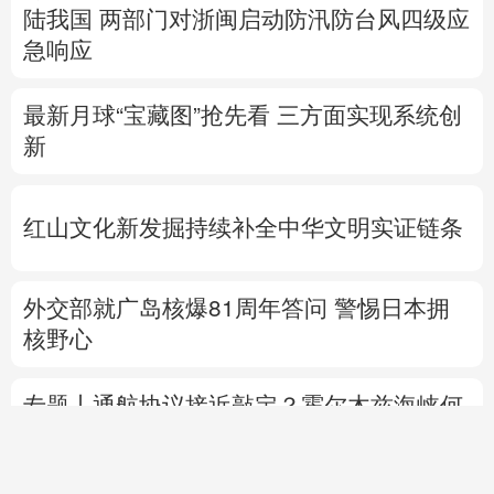
陆我国
两部门对浙闽启动防汛防台风四级应
急响应
最新月球“宝藏图”抢先看
三方面实现系统创
新
红山文化新发掘持续补全中华文明实证链条
外交部就广岛核爆81周年答问
警惕日本拥
核野心
专题丨
通航协议接近敲定？霍尔木兹海峡何
时重开？